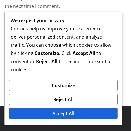
the next time I comment.
We respect your privacy
Cookies help us improve your experience,
deliver personalized content, and analyze
traffic. You can choose which cookies to allow
by clicking
Customize
. Click
Accept All
to
Právní informace
consent or
Reject All
to decline non-essential
Zásady ochrany dat
cookies.
O společnosti
Customize
Kontakt
Obchodní podmínky
Reject All
Zásady používání souborů cookie
Copyright © 2026
postisimo.cz
. Powered by
ColorMag
and
Accept All
WordPress
.