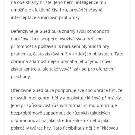
na obě strany hřiště. Jeho herní inteligence mu
umožňuje efektivně číst hru, provádět včasné
interceptace a iniciovat protiútoky.
Defenzivně je Guedioura známý svou schopností
narušovat hru soupeře. Využívá svou fyzickou
přítomnost a postavení k narušení plynulosti hry
protivníka, často získává míč v kritických oblastech. Tato
obranná zdatnost nejen pomáhá jeho týmu znovu
získat kontrolu, ale také vytváří základ pro ofenzivní
přechody.
Ofenzivně Guedioura podporuje své spoluhráče tím, že
provádí inteligentní běhy a poskytuje klíčové přihrávky.
Jeho přizpůsobivost různým formacím mu umožňuje
bezproblémově zapadnout do různých taktických
uspořádání, ať už jako střední záložník nebo jako
pokročilý tvůrce hry. Tato flexibilita z něj činí klíčovou