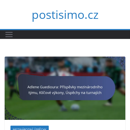
Skip
postisimo.cz
to
content
MEZINÁRODNÍ ÚSPĚCHY