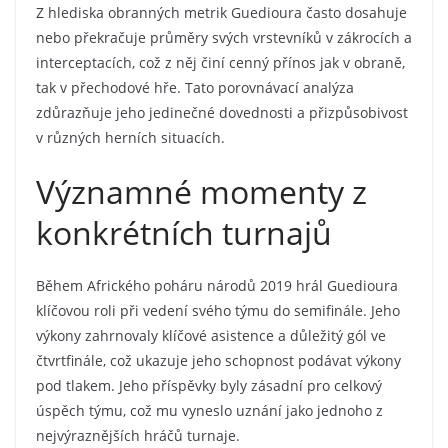
Z hlediska obranných metrik Guedioura často dosahuje
nebo překračuje průměry svých vrstevníků v zákrocích a
interceptacích, což z něj činí cenný přínos jak v obraně,
tak v přechodové hře. Tato porovnávací analýza
zdůrazňuje jeho jedinečné dovednosti a přizpůsobivost
v různých herních situacích.
Významné momenty z
konkrétních turnajů
Během Afrického poháru národů 2019 hrál Guedioura
klíčovou roli při vedení svého týmu do semifinále. Jeho
výkony zahrnovaly klíčové asistence a důležitý gól ve
čtvrtfinále, což ukazuje jeho schopnost podávat výkony
pod tlakem. Jeho příspěvky byly zásadní pro celkový
úspěch týmu, což mu vyneslo uznání jako jednoho z
nejvýraznějších hráčů turnaje.