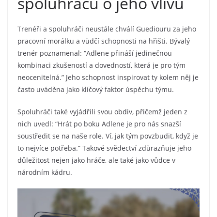
spoluhráčů o jeho vlivu
Trenéři a spoluhráči neustále chválí Guediouru za jeho
pracovní morálku a vůdčí schopnosti na hřišti. Bývalý
trenér poznamenal: “Adlene přináší jedinečnou
kombinaci zkušeností a dovedností, která je pro tým
neocenitelná.” Jeho schopnost inspirovat ty kolem něj je
často uváděna jako klíčový faktor úspěchu týmu.
Spoluhráči také vyjádřili svou obdiv, přičemž jeden z
nich uvedl: “Hrát po boku Adlene je pro nás snazší
soustředit se na naše role. Ví, jak tým povzbudit, když je
to nejvíce potřeba.” Takové svědectví zdůrazňuje jeho
důležitost nejen jako hráče, ale také jako vůdce v
národním kádru.