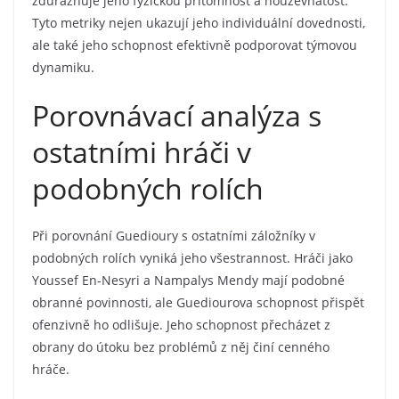
zdůrazňuje jeho fyzickou přítomnost a houževnatost.
Tyto metriky nejen ukazují jeho individuální dovednosti,
ale také jeho schopnost efektivně podporovat týmovou
dynamiku.
Porovnávací analýza s
ostatními hráči v
podobných rolích
Při porovnání Guedioury s ostatními záložníky v
podobných rolích vyniká jeho všestrannost. Hráči jako
Youssef En-Nesyri a Nampalys Mendy mají podobné
obranné povinnosti, ale Guediourova schopnost přispět
ofenzivně ho odlišuje. Jeho schopnost přecházet z
obrany do útoku bez problémů z něj činí cenného
hráče.