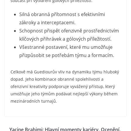
součást při vytváření gólových příležitostí.
Silná obranná přítomnost s efektivními
zákroky a interceptacemi.
Schopnost přispět ofenzivně prostřednictvím
klíčových přihrávek a gólových příležitostí.
Všestranné postavení, které mu umožňuje
přizpůsobit se potřebám týmu a formacím.
Celkově má Guediourův vliv na dynamiku týmu hluboký
dopad. Jeho kombinace obranné spolehlivosti a
ofenzivní kreativity podporuje vyvážený přístup, který
umožňuje jeho týmům podávat nejlepší výkony během
mezinárodních turnajů.
Yacine Brahimi: Hlavní momenty kariéry, Ocenění,