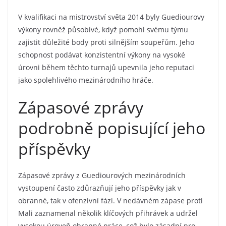
V kvalifikaci na mistrovství světa 2014 byly Guediourovy
výkony rovněž působivé, když pomohl svému týmu
zajistit důležité body proti silnějším soupeřům. Jeho
schopnost podávat konzistentní výkony na vysoké
úrovni během těchto turnajů upevnila jeho reputaci
jako spolehlivého mezinárodního hráče.
Zápasové zprávy
podrobně popisující jeho
příspěvky
Zápasové zprávy z Guediourových mezinárodních
vystoupení často zdůrazňují jeho příspěvky jak v
obranné, tak v ofenzivní fázi. V nedávném zápase proti
Mali zaznamenal několik klíčových přihrávek a udržel
vysokou úroveň obranné práce, což bylo zásadní pro