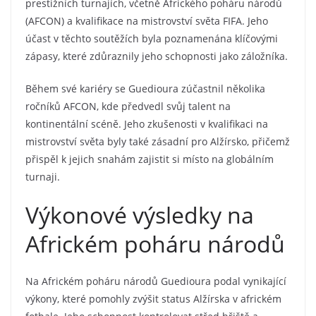
prestižních turnajích, včetně Afrického poháru národů
(AFCON) a kvalifikace na mistrovství světa FIFA. Jeho
účast v těchto soutěžích byla poznamenána klíčovými
zápasy, které zdůraznily jeho schopnosti jako záložníka.
Během své kariéry se Guedioura zúčastnil několika
ročníků AFCON, kde předvedl svůj talent na
kontinentální scéně. Jeho zkušenosti v kvalifikaci na
mistrovství světa byly také zásadní pro Alžírsko, přičemž
přispěl k jejich snahám zajistit si místo na globálním
turnaji.
Výkonové výsledky na
Africkém poháru národů
Na Africkém poháru národů Guedioura podal vynikající
výkony, které pomohly zvýšit status Alžírska v africkém