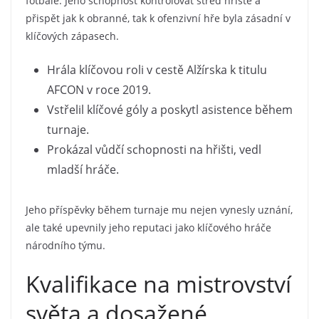
fotbale. Jeho schopnost kontrolovat střed hřiště a
přispět jak k obranné, tak k ofenzivní hře byla zásadní v
klíčových zápasech.
Hrála klíčovou roli v cestě Alžírska k titulu
AFCON v roce 2019.
Vstřelil klíčové góly a poskytl asistence během
turnaje.
Prokázal vůdčí schopnosti na hřišti, vedl
mladší hráče.
Jeho příspěvky během turnaje mu nejen vynesly uznání,
ale také upevnily jeho reputaci jako klíčového hráče
národního týmu.
Kvalifikace na mistrovství
světa a dosažené