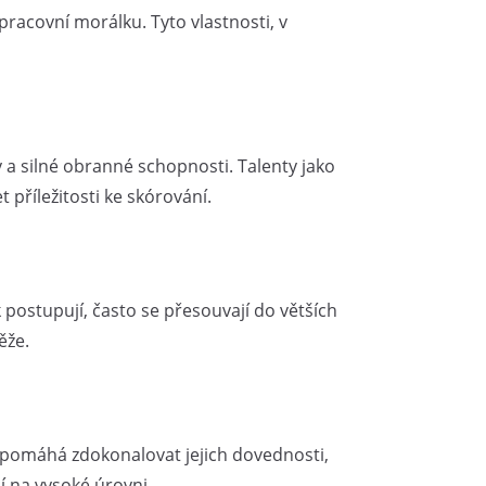
 pracovní morálku. Tyto vlastnosti, v
ky a silné obranné schopnosti. Talenty jako
příležitosti ke skórování.
 postupují, často se přesouvají do větších
ěže.
í pomáhá zdokonalovat jejich dovednosti,
í na vysoké úrovni.