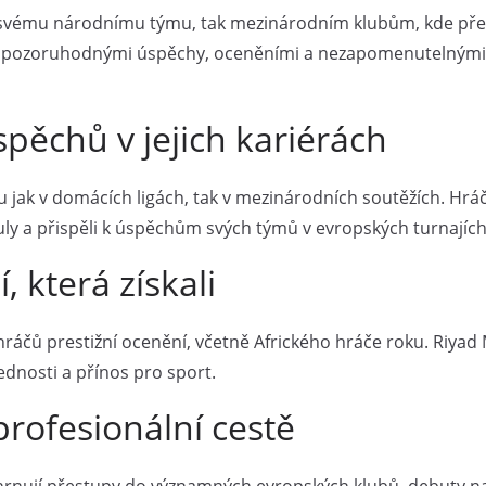
jak svému národnímu týmu, tak mezinárodním klubům, kde před
y pozoruhodnými úspěchy, oceněními a nezapomenutelnými vý
ěchů v jejich kariérách
u jak v domácích ligách, tak v mezinárodních soutěžích. Hrá
ituly a přispěli k úspěchům svých týmů v evropských turnajích
 která získali
ráčů prestižní ocenění, včetně Afrického hráče roku. Riyad 
dnosti a přínos pro sport.
 profesionální cestě