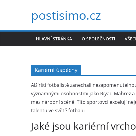
Skip
postisimo.cz
to
content
HLAVNÍ STRÁNKA
O SPOLEČNOSTI
VŠEC
Kariérní úspěchy
Alžírští fotbalisté zanechali nezapomenuteln
významnými osobnostmi jako Riyad Mahrez a Is
mezinárodní scéně. Tito sportovci excelují nej
talentu ve světě fotbalu.
Jaké jsou kariérní vrcho