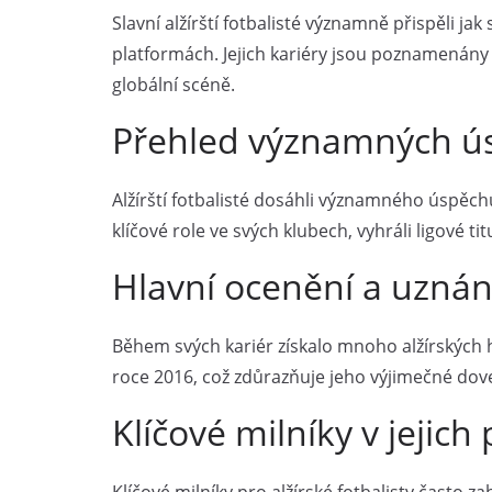
Slavní alžírští fotbalisté významně přispěli 
platformách. Jejich kariéry jsou poznamenán
globální scéně.
Přehled významných úsp
Alžírští fotbalisté dosáhli významného úspěch
klíčové role ve svých klubech, vyhráli ligové t
Hlavní ocenění a uznání,
Během svých kariér získalo mnoho alžírských h
roce 2016, což zdůrazňuje jeho výjimečné dove
Klíčové milníky v jejich