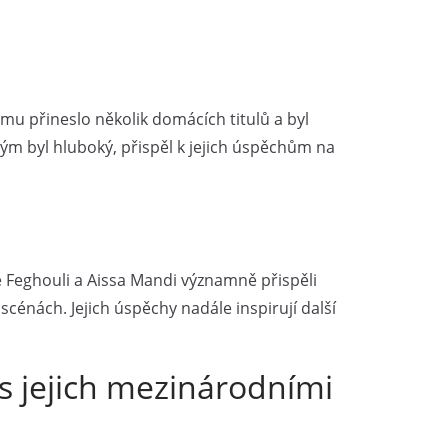
mu přineslo několik domácích titulů a byl
 tým byl hluboký, přispěl k jejich úspěchům na
e Feghouli a Aissa Mandi významně přispěli
cénách. Jejich úspěchy nadále inspirují další
í s jejich mezinárodními