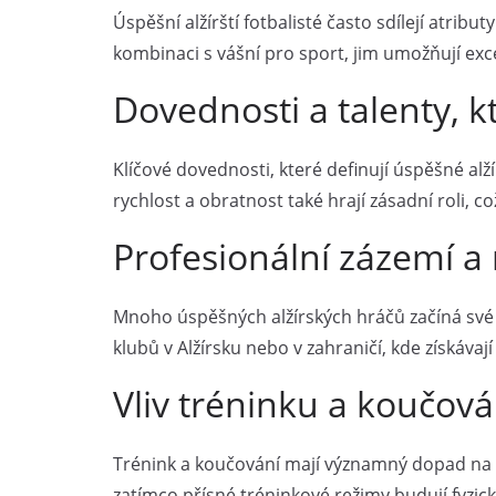
Úspěšní alžírští fotbalisté často sdílejí atrib
kombinaci s vášní pro sport, jim umožňují exce
Dovednosti a talenty, kt
Klíčové dovednosti, které definují úspěšné alží
rychlost a obratnost také hrají zásadní roli,
Profesionální zázemí a 
Mnoho úspěšných alžírských hráčů začíná své ka
klubů v Alžírsku nebo v zahraničí, kde získáva
Vliv tréninku a koučován
Trénink a koučování mají významný dopad na ka
zatímco přísné tréninkové režimy budují fyzick