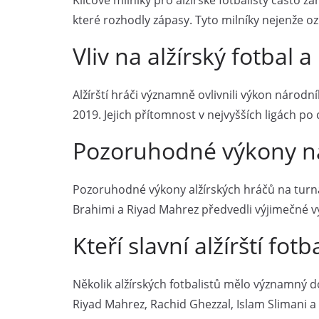
Klíčové milníky pro alžírské fotbalisty čast
které rozhodly zápasy. Tyto milníky nejenže oz
Vliv na alžírský fotbal
Alžírští hráči významně ovlivnili výkon národ
2019. Jejich přítomnost v nejvyšších ligách po 
Pozoruhodné výkony na
Pozoruhodné výkony alžírských hráčů na turnaj
Brahimi a Riyad Mahrez předvedli výjimečné výk
Kteří slavní alžírští fo
Několik alžírských fotbalistů mělo významný 
Riyad Mahrez, Rachid Ghezzal, Islam Slimani a