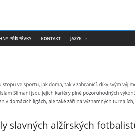
HNY PŘÍSPĚVKY
KONTAKT
JAZYK
ou stopu ve sportu, jak doma, tak v zahraničí, díky svým v
lam Slimani jsou jejich kariéry plné pozoruhodných výkonů, 
en v domácích ligách, ale také září na významných turnajích
ly slavných alžírských fotbalist