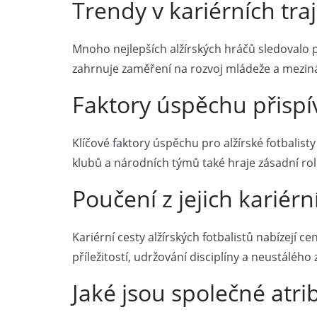
Trendy v kariérních tra
Mnoho nejlepších alžírských hráčů sledovalo po
zahrnuje zaměření na rozvoj mládeže a mezinárod
Faktory úspěchu přispív
Klíčové faktory úspěchu pro alžírské fotbalis
klubů a národních týmů také hraje zásadní roli
Poučení z jejich kariérn
Kariérní cesty alžírských fotbalistů nabízejí c
příležitostí, udržování disciplíny a neustáléh
Jaké jsou společné atri