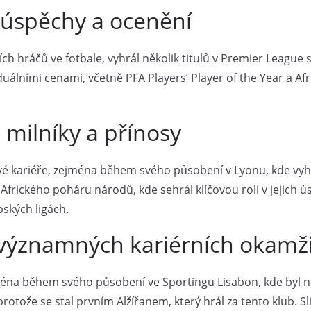
 úspěchy a ocenění
ích hráčů ve fotbale, vyhrál několik titulů v Premier League 
iduálními cenami, včetně PFA Players’ Player of the Year a A
 milníky a přínosy
 kariéře, zejména během svého působení v Lyonu, kde vyhrál
rického poháru národů, kde sehrál klíčovou roli v jejich 
ských ligách.
d významných kariérních okamž
éna během svého působení ve Sportingu Lisabon, kde byl ne
otože se stal prvním Alžířanem, který hrál za tento klub. 