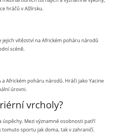
na mezinárodních turnajích a významné výkony,
ce hráčů v Alžírsku.
 jejich vítězství na Africkém poháru národů
rodní scéně.
FA a Africkém poháru národů. Hráči jako Yacine
ální úrovni.
riérní vrcholy?
 a úspěchy. Mezi významné osobnosti patří
 tomuto sportu jak doma, tak v zahraničí.