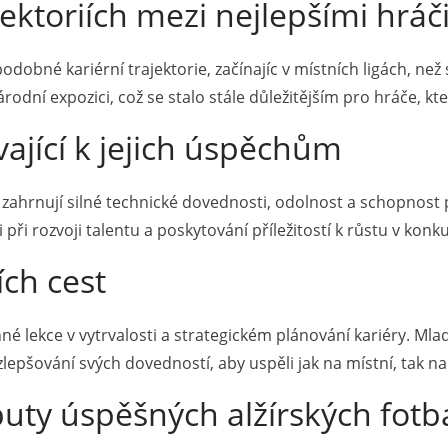
jektoriích mezi nejlepšími hráč
dobné kariérní trajektorie, začínajíc v místních ligách, než
ní expozici, což se stalo stále důležitějším pro hráče, kteří
ající k jejich úspěchům
ty zahrnují silné technické dovednosti, odolnost a schopno
 při rozvoji talentu a poskytování příležitostí k růstu v kon
ích cest
enné lekce v vytrvalosti a strategickém plánování kariéry. Mla
o zlepšování svých dovedností, aby uspěli jak na místní, tak 
buty úspěšných alžírských fotba