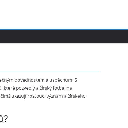
ýjimečným dovednostem a úspěchům. S
které pozvedly alžírský fotbal na
, čímž ukazují rostoucí význam alžírského
ů?