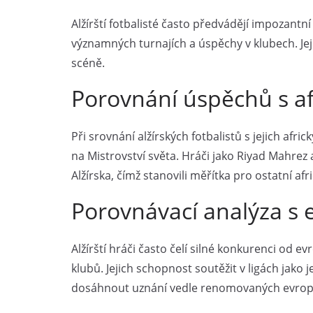
Alžírští fotbalisté často předvádějí impozantn
významných turnajích a úspěchy v klubech. Jej
scéně.
Porovnání úspěchů s afr
Při srovnání alžírských fotbalistů s jejich afr
na Mistrovství světa. Hráči jako Riyad Mahrez
Alžírska, čímž stanovili měřítka pro ostatní afr
Porovnávací analýza s
Alžírští hráči často čelí silné konkurenci od 
klubů. Jejich schopnost soutěžit v ligách jako
dosáhnout uznání vedle renomovaných evrops