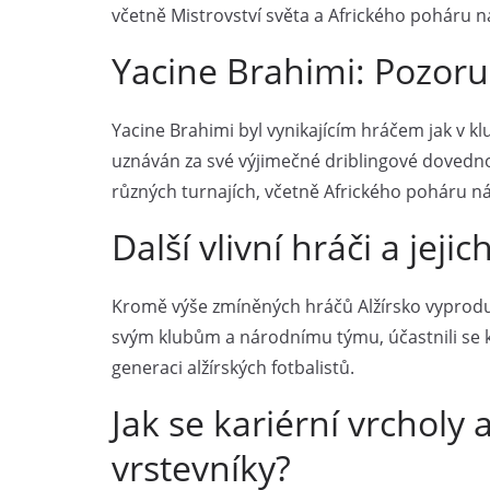
včetně Mistrovství světa a Afrického poháru ná
Yacine Brahimi: Pozoru
Yacine Brahimi byl vynikajícím hráčem jak v k
uznáván za své výjimečné driblingové dovednost
různých turnajích, včetně Afrického poháru n
Další vlivní hráči a jejic
Kromě výše zmíněných hráčů Alžírsko vyproduko
svým klubům a národnímu týmu, účastnili se kl
generaci alžírských fotbalistů.
Jak se kariérní vrcholy 
vrstevníky?