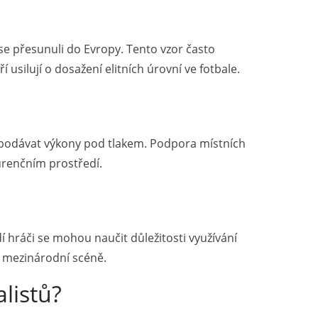
i
 se přesunuli do Evropy. Tento vzor často
 usilují o dosažení elitních úrovní ve fotbale.
st podávat výkony pod tlakem. Podpora místních
kurenčním prostředí.
dí hráči se mohou naučit důležitosti využívání
na mezinárodní scéně.
listů?