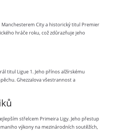
s Manchesterem City a historický titul Premier
frického hráče roku, což zdůrazňuje jeho
 titul Ligue 1. Jeho přínos alžírskému
úspěchu. Ghezzalova všestrannost a
iků
jlepším střelcem Primeira Ligy. Jeho přestup
Slimaniho výkony na mezinárodních soutěžích,