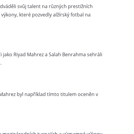
váděli svůj talent na různých prestižních
kony, které pozvedly alžírský fotbal na
či jako Riyad Mahrez a Salah Benrahma sehráli
.
Mahrez byl například tímto titulem oceněn v