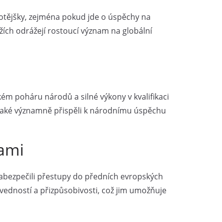
protějšky, zejména pokud jde o úspěchy na
žích odrážejí rostoucí význam na globální
ckém poháru národů a silné výkony v kvalifikaci
e také významně přispěli k národnímu úspěchu
dami
e zabezpečili přestupy do předních evropských
dovedností a přizpůsobivosti, což jim umožňuje