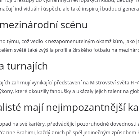
o zahrnují přestupy do významných evropských klubů, debuty 
načují individuální úspěch, ale také inspirují budoucí genera
 a mezinárodní scénu
ního týmu, což vedlo k nezapomenutelným okamžikům, jako je
celém světě také zvýšila profil alžírského fotbalu na meziná
 turnajích
ích zahrnují vynikající představení na Mistrovství světa FI
ony, které okouzlily fanoušky a ukázaly jejich talent na glob
tbalisté mají nejimpozantnější ka
dopad na své kariéry, předvádějící pozoruhodné dovednosti
 Yacine Brahimi, každý z nich přispěl jedinečným způsobem k