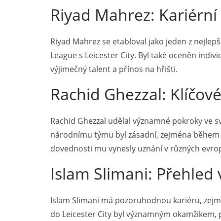
Riyad Mahrez: Kariérní
Riyad Mahrez se etabloval jako jeden z nejlepš
League s Leicester City. Byl také oceněn indiv
výjimečný talent a přínos na hřišti.
Rachid Ghezzal: Klíčové
Rachid Ghezzal udělal významné pokroky ve své
národnímu týmu byl zásadní, zejména během Af
dovednosti mu vynesly uznání v různých evrop
Islam Slimani: Přehle
Islam Slimani má pozoruhodnou kariéru, zejm
do Leicester City byl významným okamžikem, pr