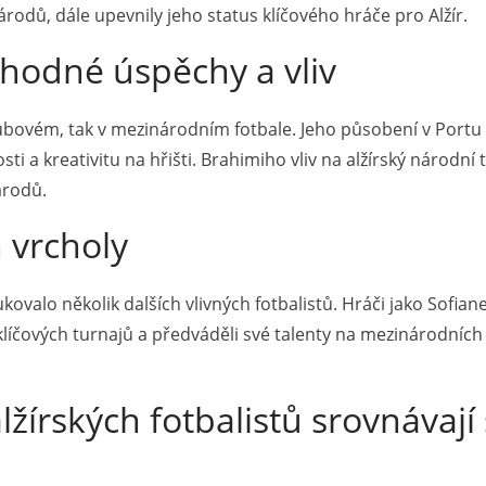
rodů, dále upevnily jeho status klíčového hráče pro Alžír.
hodné úspěchy a vliv
lubovém, tak v mezinárodním fotbale. Jeho působení v Portu 
i a kreativitu na hřišti. Brahimiho vliv na alžírský národní
árodů.
h vrcholy
valo několik dalších vlivných fotbalistů. Hráči jako Sofian
íčových turnajů a předváděli své talenty na mezinárodních s
alžírských fotbalistů srovnávaj