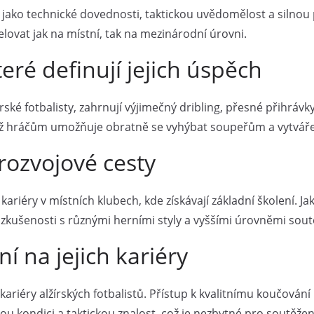
uty jako technické dovednosti, taktickou uvědomělost a silnou
lovat jak na místní, tak na mezinárodní úrovni.
eré definují jejich úspěch
rské fotbalisty, zahrnují výjimečný dribling, přesné přihráv
 což hráčům umožňuje obratně se vyhýbat soupeřům a vytvářet 
rozvojové cesty
riéry v místních klubech, kde získávají základní školení. Jak
jí zkušenosti s různými herními styly a vyššími úrovněmi sout
í na jejich kariéry
riéry alžírských fotbalistů. Přístup k kvalitnímu koučován
ou kondici a taktickou znalost, což je nezbytné pro soutěžen