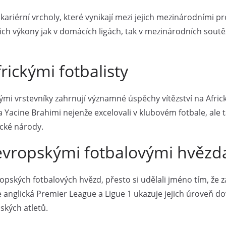
í kariérní vrcholy, které vynikají mezi jejich mezinárodními 
ich výkony jak v domácích ligách, tak v mezinárodních soutě
ickými fotbalisty
ickými vrstevníky zahrnují významné úspěchy vítězství na Afri
 a Yacine Brahimi nejenže excelovali v klubovém fotbale, al
ické národy.
 evropskými fotbalovými hvěz
evropských fotbalových hvězd, přesto si udělali jméno tím, ž
 je anglická Premier League a Ligue 1 ukazuje jejich úroveň 
kých atletů.