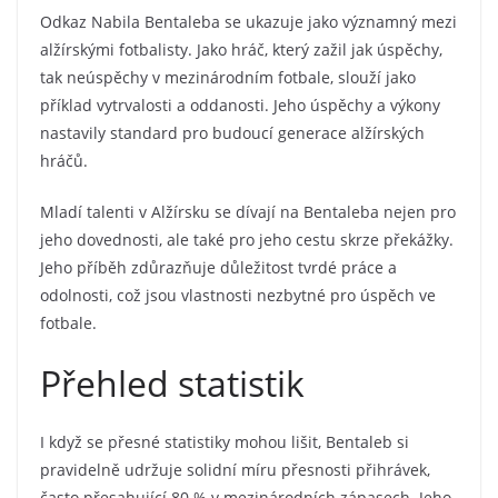
Odkaz Nabila Bentaleba se ukazuje jako významný mezi
alžírskými fotbalisty. Jako hráč, který zažil jak úspěchy,
tak neúspěchy v mezinárodním fotbale, slouží jako
příklad vytrvalosti a oddanosti. Jeho úspěchy a výkony
nastavily standard pro budoucí generace alžírských
hráčů.
Mladí talenti v Alžírsku se dívají na Bentaleba nejen pro
jeho dovednosti, ale také pro jeho cestu skrze překážky.
Jeho příběh zdůrazňuje důležitost tvrdé práce a
odolnosti, což jsou vlastnosti nezbytné pro úspěch ve
fotbale.
Přehled statistik
I když se přesné statistiky mohou lišit, Bentaleb si
pravidelně udržuje solidní míru přesnosti přihrávek,
často přesahující 80 % v mezinárodních zápasech. Jeho