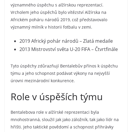
významného úspěchu s alžírskou reprezentací.
Vrcholem jeho úspěchů bylo vítězství Alžírska na
Africkém poháru národů 2019, což představovalo
významný milník v historii fotbalu v zemi.
2019 Africký pohár národů – Zlatá medaile
2013 Mistrovství světa U-20 FIFA – Čtvrtfinále
Tyto úspěchy zdůrazňují Bentalebův přínos k úspěchu
týmu a jeho schopnost podávat výkony na nejvyšší
úrovni mezinárodní konkurence.
Role v úspěších týmu
Bentalebova role v alžírské reprezentaci byla
mnohostranná, sloužil jak jako záložník, tak jako lídr na
hřišti. Jeho taktické povědomí a schopnost přihrávky