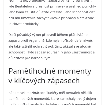
Jedním z pozoruhodných zápasů byl ten proti Nigérii,
kde Bentalebova přesnost přihrávek a přehled pomohly
jeho týmu zajistit důležité vítězství. Jeho schopnost číst
hru mu umožnila zachytit klíčové přihrávky a efektivně
iniciovat protiútoky.
Další působivý výkon předvedl během přátelského
zápasu proti Argentině, kde nejen přispěl defenzivně,
ale také vstřelil úchvatný gól, čímž ukázal své útočné
schopnosti. Tyto zápasy zdůraznily jeho všestrannost a
důležitost pro národní tým.
Pamětihodné momenty
v klíčových zápasech
Během své mezinárodní kariéry měl Bentaleb několik
pamětihodných momentů, které zanechaly trvalý dojem
na fanoušky i analytiky. Jedním z takových momentů byl