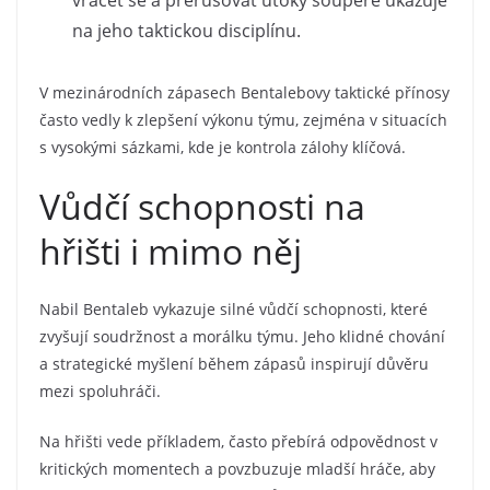
vracet se a přerušovat útoky soupeře ukazuje
na jeho taktickou disciplínu.
V mezinárodních zápasech Bentalebovy taktické přínosy
často vedly k zlepšení výkonu týmu, zejména v situacích
s vysokými sázkami, kde je kontrola zálohy klíčová.
Vůdčí schopnosti na
hřišti i mimo něj
Nabil Bentaleb vykazuje silné vůdčí schopnosti, které
zvyšují soudržnost a morálku týmu. Jeho klidné chování
a strategické myšlení během zápasů inspirují důvěru
mezi spoluhráči.
Na hřišti vede příkladem, často přebírá odpovědnost v
kritických momentech a povzbuzuje mladší hráče, aby