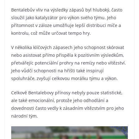
Bentalebův vliv na výsledky zápasů byl hluboký, často
sloužil jako katalyzátor pro výkon svého týmu. Jeho
přítomnost v záloze umožňuje lepší distribuci míče a
kontrolu, což může určovat tempo hry.
V několika klíčových zápasech jeho schopnost skórovat
nebo asistovat přímo přispěla k pozitivním výsledkům,
přetvářejíc potenciální prohry na remízy nebo vítězství.
Jeho vůdčí schopnosti na hřišti také inspirují
spoluhráče, zvyšují celkovou morálku týmu a výkon.
Celkově Bentalebovy přínosy nebyly pouze statistické,
ale také emocionální, protože jeho odhodlání a
dovednosti často vedly k zásadním vítězstvím pro jeho
národní tým.