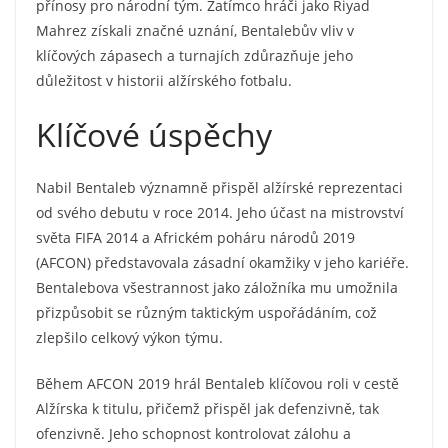
přínosy pro národní tým. Zatímco hráči jako Riyad
Mahrez získali značné uznání, Bentalebův vliv v
klíčových zápasech a turnajích zdůrazňuje jeho
důležitost v historii alžírského fotbalu.
Klíčové úspěchy
Nabil Bentaleb významně přispěl alžírské reprezentaci
od svého debutu v roce 2014. Jeho účast na mistrovství
světa FIFA 2014 a Africkém poháru národů 2019
(AFCON) představovala zásadní okamžiky v jeho kariéře.
Bentalebova všestrannost jako záložníka mu umožnila
přizpůsobit se různým taktickým uspořádáním, což
zlepšilo celkový výkon týmu.
Během AFCON 2019 hrál Bentaleb klíčovou roli v cestě
Alžírska k titulu, přičemž přispěl jak defenzivně, tak
ofenzivně. Jeho schopnost kontrolovat zálohu a