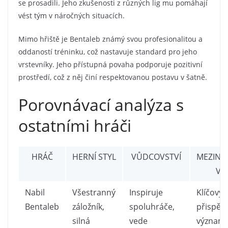
se prosadili. Jeho zkušenosti z různých lig mu pomáhají
vést tým v náročných situacích.
Mimo hřiště je Bentaleb známý svou profesionalitou a
oddaností tréninku, což nastavuje standard pro jeho
vrstevníky. Jeho přístupná povaha podporuje pozitivní
prostředí, což z něj činí respektovanou postavu v šatně.
Porovnávací analýza s
ostatními hráči
HRÁČ
HERNÍ STYL
VŮDCOVSTVÍ
MEZINÁ
VLI
Nabil
Všestranný
Inspiruje
Klíčový
Bentaleb
záložník,
spoluhráče,
přispěva
silná
vede
význam