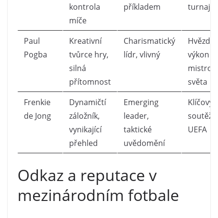
kontrola
příkladem
turnajíc
míče
Paul
Kreativní
Charismatický
Hvězdn
Pogba
tvůrce hry,
lídr, vlivný
výkon n
silná
mistrovs
přítomnost
světa
Frenkie
Dynamičtí
Emerging
Klíčový 
de Jong
záložník,
leader,
soutěží
vynikající
taktické
UEFA
přehled
uvědomění
Odkaz a reputace v
mezinárodním fotbale