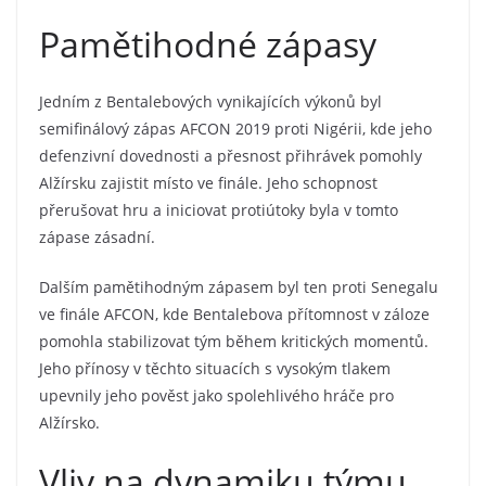
Pamětihodné zápasy
Jedním z Bentalebových vynikajících výkonů byl
semifinálový zápas AFCON 2019 proti Nigérii, kde jeho
defenzivní dovednosti a přesnost přihrávek pomohly
Alžírsku zajistit místo ve finále. Jeho schopnost
přerušovat hru a iniciovat protiútoky byla v tomto
zápase zásadní.
Dalším pamětihodným zápasem byl ten proti Senegalu
ve finále AFCON, kde Bentalebova přítomnost v záloze
pomohla stabilizovat tým během kritických momentů.
Jeho přínosy v těchto situacích s vysokým tlakem
upevnily jeho pověst jako spolehlivého hráče pro
Alžírsko.
Vliv na dynamiku týmu