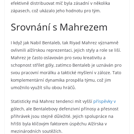
efektivně distribuovat míč byla zásadní v několika
zápasech, což ukázalo jeho hodnotu pro tým.
Srovnání s Mahrezem
I když jak Nabil Bentaleb, tak Riyad Mahrez významně
ovlivnili alžírskou reprezentaci, jejich styly a role se liší.
Mahrez je často oslavován pro svou kreativitu a
schopnost střílet góly, zatímco Bentaleb je uznáván pro
svou pracovní morálku a taktické myšlení v záloze. Tato
komplementární dynamika prospěla týmu, což jim
umožnilo využít sílu obou hráčů.
Statisticky má Mahrez tendenci mít vyšší
příspěvky v
gólech, ale Bentalebovy defenzivní přínosy a přesnost
přihrávek jsou stejně důležité. Jejich spolupráce na
hřišti byla klíčovým faktorem úspěchu Alžírska v
mezinárodních soutěžích.