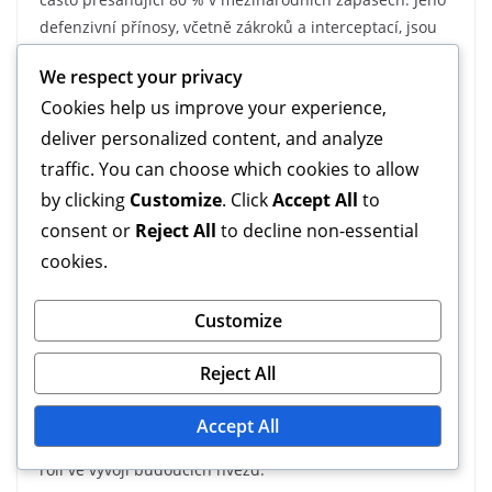
defenzivní přínosy, včetně zákroků a interceptací, jsou
také pozoruhodné, což ukazuje na jeho všestranné
We respect your privacy
schopnosti jako záložníka.
Cookies help us improve your experience,
Z hlediska mezinárodních vystoupení Bentaleb získal
deliver personalized content, and analyze
více než 40 startů za Alžírsko, což odráží jeho důležitost
traffic. You can choose which cookies to allow
v týmu. Tyto statistiky podtrhují jeho roli jako klíčového
by clicking
Customize
. Click
Accept All
to
hráče v nedávných úspěších národního týmu.
consent or
Reject All
to decline non-essential
cookies.
Vliv na mladší hráče
Customize
Bentalebův vliv přesahuje hřiště, protože aktivně
spolupracuje s mladšími hráči v Alžírsku. Jeho ochota
Reject All
sdílet zkušenosti a postřehy pomáhá vychovávat další
generaci fotbalových talentů. Účastí na tréninkových
Accept All
táborech a mládežnických programech hraje zásadní
roli ve vývoji budoucích hvězd.