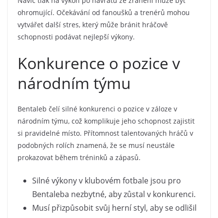
Navíc tlak na výkon po návratu ze zranění může být
ohromující. Očekávání od fanoušků a trenérů mohou
vytvářet další stres, který může bránit hráčově
schopnosti podávat nejlepší výkony.
Konkurence o pozice v
národním týmu
Bentaleb čelí silné konkurenci o pozice v záloze v
národním týmu, což komplikuje jeho schopnost zajistit
si pravidelné místo. Přítomnost talentovaných hráčů v
podobných rolích znamená, že se musí neustále
prokazovat během tréninků a zápasů.
Silné výkony v klubovém fotbale jsou pro
Bentaleba nezbytné, aby zůstal v konkurenci.
Musí přizpůsobit svůj herní styl, aby se odlišil