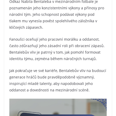
Odkaz Nabila Bentaleba v mezinárodním fotbale je
poznamenán jeho konzistentními výkony a přínosy pro
národní tým. Jeho schopnost podávat výkony pod
tlakem mu vynesla pověst spolehlivého záložníka v
klíčových zápasech.
Fanoušci oceňují jeho pracovní morálku a oddanost,
často zdůrazňují jeho zásadní roli při obracení zápasů.
Bentalebův vliv je patrný v tom, jak pomohl formovat
identitu týmu, zejména během náročných turnajů.
Jak pokračuje ve své kariéře, Bentalebův vliv na budoucí
generace hráčů bude pravděpodobně významný,
inspirující mladé talenty, aby napodobovali jeho
oddanost a dovednosti na mezinárodní scéně.