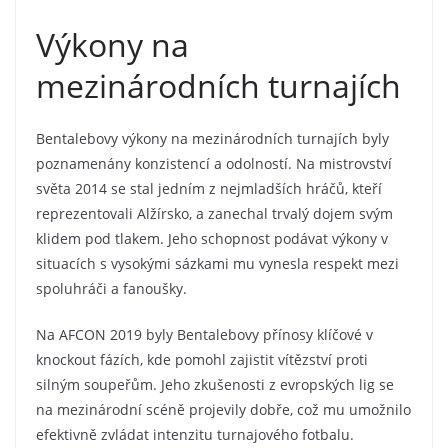
Výkony na
mezinárodních turnajích
Bentalebovy výkony na mezinárodních turnajích byly
poznamenány konzistencí a odolností. Na mistrovství
světa 2014 se stal jedním z nejmladších hráčů, kteří
reprezentovali Alžírsko, a zanechal trvalý dojem svým
klidem pod tlakem. Jeho schopnost podávat výkony v
situacích s vysokými sázkami mu vynesla respekt mezi
spoluhráči a fanoušky.
Na AFCON 2019 byly Bentalebovy přínosy klíčové v
knockout fázích, kde pomohl zajistit vítězství proti
silným soupeřům. Jeho zkušenosti z evropských lig se
na mezinárodní scéně projevily dobře, což mu umožnilo
efektivně zvládat intenzitu turnajového fotbalu.