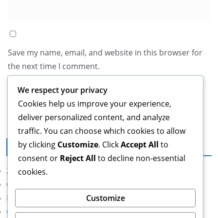
Save my name, email, and website in this browser for
the next time I comment.
We respect your privacy
Cookies help us improve your experience,
deliver personalized content, and analyze
traffic. You can choose which cookies to allow
by clicking
Customize
. Click
Accept All
to
Právní informace
consent or
Reject All
to decline non-essential
Zásady ochrany dat
cookies.
O společnosti
Customize
Kontakt
Obchodní podmínky