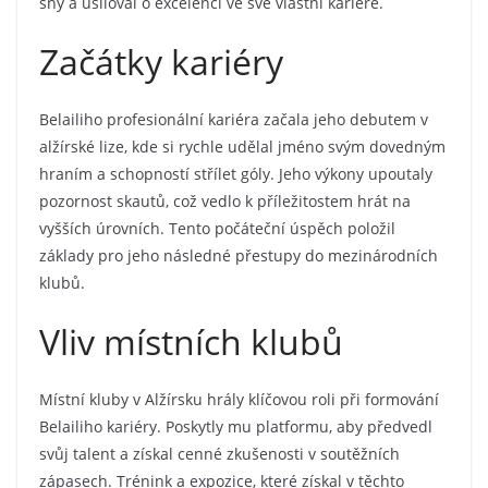
sny a usiloval o excelenci ve své vlastní kariéře.
Začátky kariéry
Belailiho profesionální kariéra začala jeho debutem v
alžírské lize, kde si rychle udělal jméno svým dovedným
hraním a schopností střílet góly. Jeho výkony upoutaly
pozornost skautů, což vedlo k příležitostem hrát na
vyšších úrovních. Tento počáteční úspěch položil
základy pro jeho následné přestupy do mezinárodních
klubů.
Vliv místních klubů
Místní kluby v Alžírsku hrály klíčovou roli při formování
Belailiho kariéry. Poskytly mu platformu, aby předvedl
svůj talent a získal cenné zkušenosti v soutěžních
zápasech. Trénink a expozice, které získal v těchto