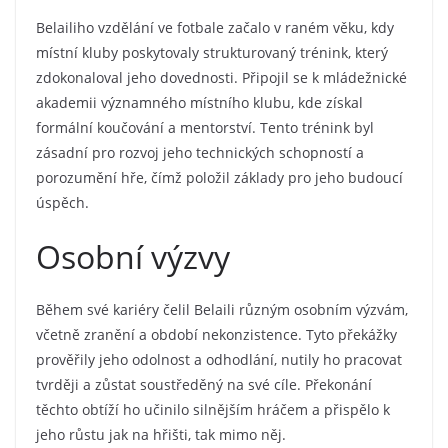
Belailiho vzdělání ve fotbale začalo v raném věku, kdy
místní kluby poskytovaly strukturovaný trénink, který
zdokonaloval jeho dovednosti. Připojil se k mládežnické
akademii významného místního klubu, kde získal
formální koučování a mentorství. Tento trénink byl
zásadní pro rozvoj jeho technických schopností a
porozumění hře, čímž položil základy pro jeho budoucí
úspěch.
Osobní výzvy
Během své kariéry čelil Belaili různým osobním výzvám,
včetně zranění a období nekonzistence. Tyto překážky
prověřily jeho odolnost a odhodlání, nutily ho pracovat
tvrději a zůstat soustředěný na své cíle. Překonání
těchto obtíží ho učinilo silnějším hráčem a přispělo k
jeho růstu jak na hřišti, tak mimo něj.