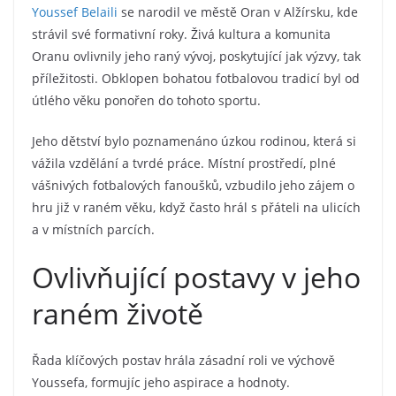
Youssef Belaili
se narodil ve městě Oran v Alžírsku, kde
strávil své formativní roky. Živá kultura a komunita
Oranu ovlivnily jeho raný vývoj, poskytující jak výzvy, tak
příležitosti. Obklopen bohatou fotbalovou tradicí byl od
útlého věku ponořen do tohoto sportu.
Jeho dětství bylo poznamenáno úzkou rodinou, která si
vážila vzdělání a tvrdé práce. Místní prostředí, plné
vášnivých fotbalových fanoušků, vzbudilo jeho zájem o
hru již v raném věku, když často hrál s přáteli na ulicích
a v místních parcích.
Ovlivňující postavy v jeho
raném životě
Řada klíčových postav hrála zásadní roli ve výchově
Youssefa, formujíc jeho aspirace a hodnoty.