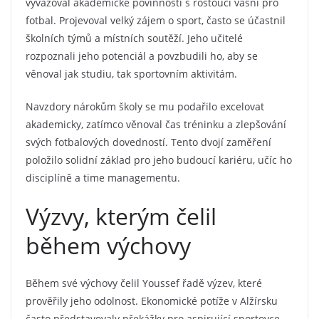
vyvažoval akademické povinnosti s rostoucí vášní pro
fotbal. Projevoval velký zájem o sport, často se účastnil
školních týmů a místních soutěží. Jeho učitelé
rozpoznali jeho potenciál a povzbudili ho, aby se
věnoval jak studiu, tak sportovním aktivitám.
Navzdory nárokům školy se mu podařilo excelovat
akademicky, zatímco věnoval čas tréninku a zlepšování
svých fotbalových dovedností. Tento dvojí zaměření
položilo solidní základ pro jeho budoucí kariéru, učíc ho
disciplíně a time managementu.
Výzvy, kterým čelil
během výchovy
Během své výchovy čelil Youssef řadě výzev, které
prověřily jeho odolnost. Ekonomické potíže v Alžírsku
často představovaly překážky pro aspirující sportovce,