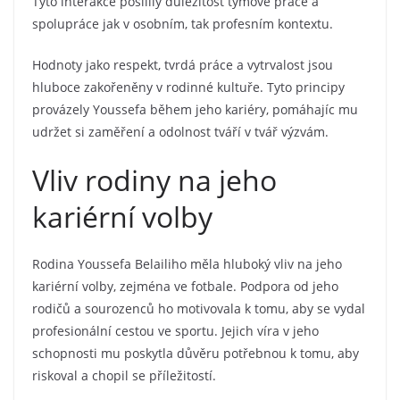
Tyto interakce posílily důležitost týmové práce a
spolupráce jak v osobním, tak profesním kontextu.
Hodnoty jako respekt, tvrdá práce a vytrvalost jsou
hluboce zakořeněny v rodinné kultuře. Tyto principy
provázely Youssefa během jeho kariéry, pomáhajíc mu
udržet si zaměření a odolnost tváří v tvář výzvám.
Vliv rodiny na jeho
kariérní volby
Rodina Youssefa Belailiho měla hluboký vliv na jeho
kariérní volby, zejména ve fotbale. Podpora od jeho
rodičů a sourozenců ho motivovala k tomu, aby se vydal
profesionální cestou ve sportu. Jejich víra v jeho
schopnosti mu poskytla důvěru potřebnou k tomu, aby
riskoval a chopil se příležitostí.