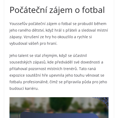
Počáteční zájem o fotbal
Youssefův počáteční zájem o fotbal se probudil během
jeho raného dětství, když hrál s přáteli a sledoval místní
zápasy. Vzrušení ze hry ho okouzlilo a rychle si
vybudoval vášeň pro hraní.
Jeho talent se stal zřejmým, když se účastnil
sousedských zápasů, kde předváděl své dovednosti a
přitahoval pozornost místních trenérů. Tato raná
expozice soutěžní hře upevnila jeho touhu věnovat se
fotbalu profesionálně, čímž se připravila půda pro jeho
budoucí kariéru.