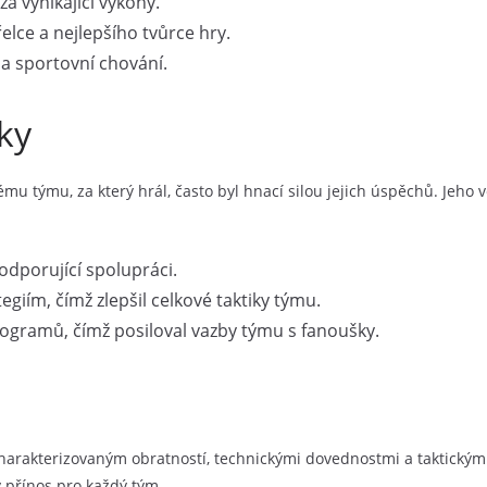
a vynikající výkony.
elce a nejlepšího tvůrce hry.
a sportovní chování.
ky
ýmu, za který hrál, často byl hnací silou jejich úspěchů. Jeho ve
odporující spolupráci.
egiím, čímž zlepšil celkové taktiky týmu.
ogramů, čímž posiloval vazby týmu s fanoušky.
harakterizovaným obratností, technickými dovednostmi a taktick
ý přínos pro každý tým.