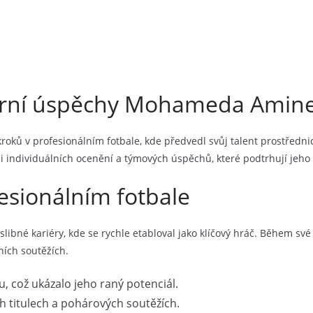
riérní úspěchy Mohameda Amin
ů v profesionálním fotbale, kde předvedl svůj talent prostředni
 individuálních ocenění a týmových úspěchů, které podtrhují jeho v
esionálním fotbale
ibné kariéry, kde se rychle etabloval jako klíčový hráč. Během své 
ích soutěžích.
 což ukázalo jeho raný potenciál.
ých titulech a pohárových soutěžích.