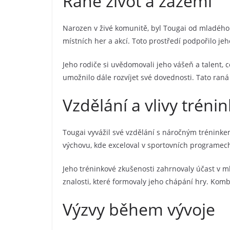
Rané život a zázemí
Narozen v živé komunitě, byl Tougai od mladého v
místních her a akcí. Toto prostředí podpořilo jeh
Jeho rodiče si uvědomovali jeho vášeň a talent,
umožnilo dále rozvíjet své dovednosti. Tato raná
Vzdělání a vlivy tréni
Tougai vyvážil své vzdělání s náročným tréninkem,
výchovu, kde exceloval v sportovních programech
Jeho tréninkové zkušenosti zahrnovaly účast v m
znalosti, které formovaly jeho chápání hry. Komb
Výzvy během vývoje