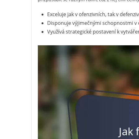
Exceluje jak v ofenzivních, tak v defen
Disponuje výjimečnými schopnostmi v d
Využívá strategické postavení k vytváře