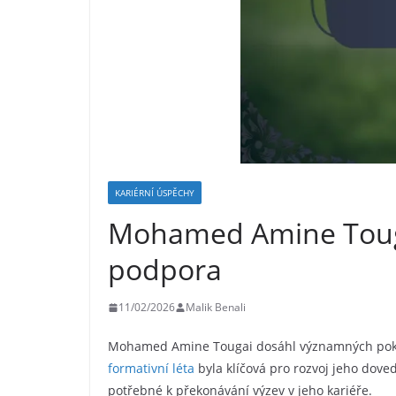
KARIÉRNÍ ÚSPĚCHY
Mohamed Amine Tougai
podpora
11/02/2026
Malik Benali
Mohamed Amine Tougai dosáhl významných pokrok
formativní léta
byla klíčová pro rozvoj jeho dove
potřebné k překonávání výzev v jeho kariéře.