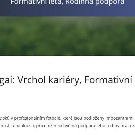
: Vrchol kariéry, Formativní 
ů v profesionálním fotbale, které jsou podloženy impozantními
dností a odolnosti, přičemž neochvějná podpora jeho rodiny hrála zá