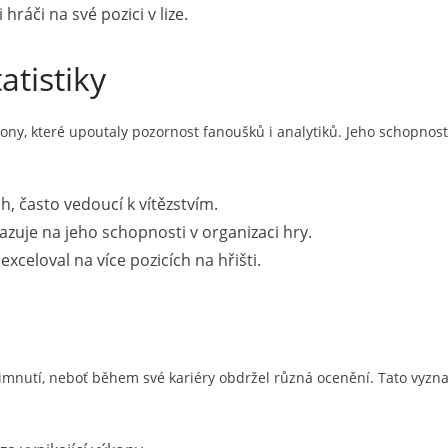
hráči na své pozici v lize.
tistiky
kony, které upoutaly pozornost fanoušků i analytiků. Jeho schopnos
h, často vedoucí k vítězstvím.
kazuje na jeho schopnosti v organizaci hry.
exceloval na více pozicích na hřišti.
šimnutí, neboť během své kariéry obdržel různá ocenění. Tato vyz