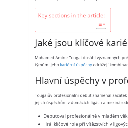
Key sections in the article:
Jaké jsou klíčové ka
Mohamed Amine Tougai dosáhl významných pokrok
týmům. Jeho
kariérní úspěchy
odrážejí kombinaci
Hlavní úspěchy v prof
Tougaiův profesionální debut znamenal začátek sl
jejich úspěchům v domácích ligách a mezinárodn
Debutoval profesionálně v mladém věku,
Hrál klíčové role při vítězstvích v ligov