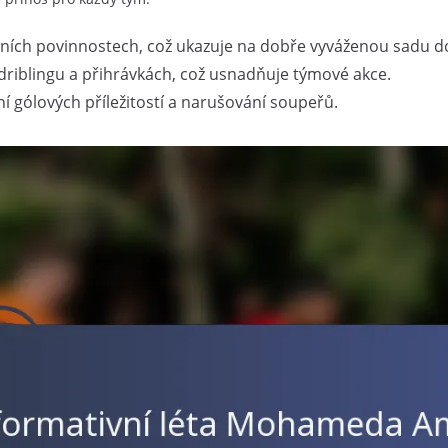
zivních povinnostech, což ukazuje na dobře vyváženou sadu d
riblingu a přihrávkách, což usnadňuje týmové akce.
ní gólových příležitostí a narušování soupeřů.