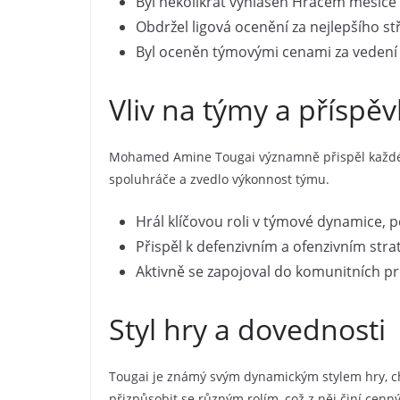
Byl několikrát vyhlášen Hráčem měsíce z
Obdržel ligová ocenění za nejlepšího stř
Byl oceněn týmovými cenami za vedení 
Vliv na týmy a příspěv
Mohamed Amine Tougai významně přispěl každému t
spoluhráče a zvedlo výkonnost týmu.
Hrál klíčovou roli v týmové dynamice, p
Přispěl k defenzivním a ofenzivním strat
Aktivně se zapojoval do komunitních pr
Styl hry a dovednosti
Tougai je známý svým dynamickým stylem hry, c
přizpůsobit se různým rolím, což z něj činí cenn