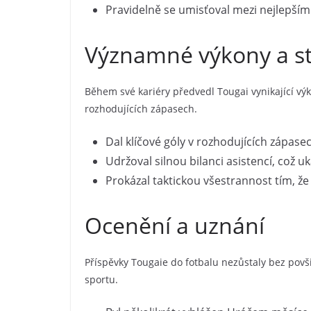
Pravidelně se umisťoval mezi nejlepšími 
Významné výkony a sta
Během své kariéry předvedl Tougai vynikající vý
rozhodujících zápasech.
Dal klíčové góly v rozhodujících zápasec
Udržoval silnou bilanci asistencí, což u
Prokázal taktickou všestrannost tím, že 
Ocenění a uznání
Příspěvky Tougaie do fotbalu nezůstaly bez pov
sportu.