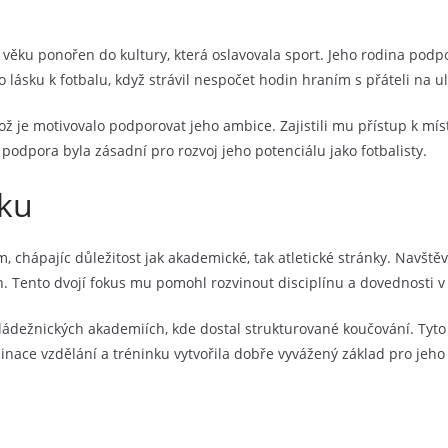
ěku ponořen do kultury, která oslavovala sport. Jeho rodina podporo
o lásku k fotbalu, když strávil nespočet hodin hraním s přáteli na ul
 což je motivovalo podporovat jeho ambice. Zajistili mu přístup k 
 podpora byla zásadní pro rozvoj jeho potenciálu jako fotbalisty.
nku
 chápajíc důležitost jak akademické, tak atletické stránky. Navštěv
. Tento dvojí fokus mu pomohl rozvinout disciplínu a dovednosti v 
ládežnických akademiích, kde dostal strukturované koučování. Tyto
inace vzdělání a tréninku vytvořila dobře vyvážený základ pro jeho