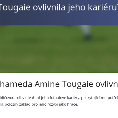
ohameda Amine Tougaie ovlivni
íčovou roli v utváření jeho fotbalové kariéry, poskytující mu pot
il, položily základ pro jeho rozvoj jako hráče.